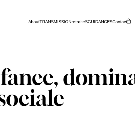
About
TRANSMISSION
retraiteS
GUIDANCES
Contact
fance, domina
sociale