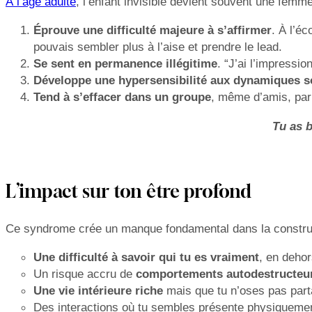
À l’âge adulte
, l’enfant invisible devient souvent une femme
Éprouve une difficulté majeure à s’affirmer
. À l’é
pouvais sembler plus à l’aise et prendre le lead.
Se sent en permanence illégitime
. “J’ai l’impressi
Développe une hypersensibilité aux dynamiques so
Tend à s’effacer dans un groupe
, même d’amis, par
Tu as b
L’impact sur ton être profond
Ce syndrome crée un manque fondamental dans la construct
Une difficulté à savoir qui tu es vraiment
, en deho
Un risque accru de
comportements autodestructeu
Une vie intérieure riche
mais que tu n’oses pas part
Des interactions où tu sembles présente physiquem