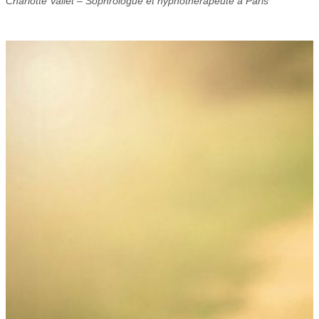
Charlotte Vallet – Sophrologue et hypnothérapeute à Paris