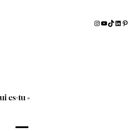
Instagram
YouTube
TikTok
Linke
Pin
ui es-tu »