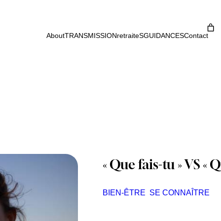
About
TRANSMISSION
retraiteS
GUIDANCES
Contact
« Que fais-tu » VS « Q
BIEN-ÊTRE
SE CONNAÎTRE