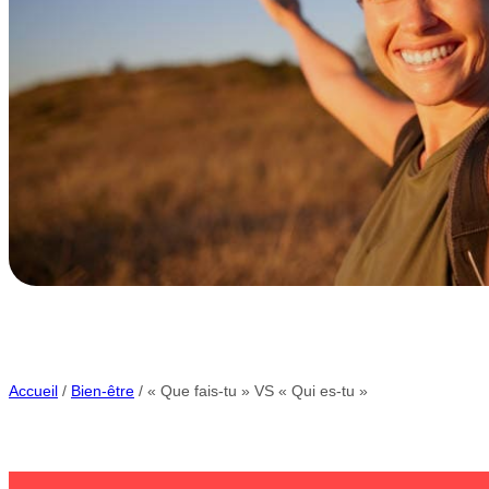
Accueil
/
Bien-être
/ « Que fais-tu » VS « Qui es-tu »