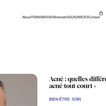
About
TRANSMISSION
retraiteS
GUIDANCES
Contact
Acné : quelles diffé
acné tout court »
BIEN-ÊTRE
SOIN