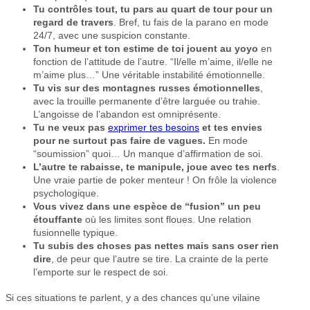
Tu contrôles tout, tu pars au quart de tour pour un
regard de travers
. Bref, tu fais de la parano en mode
24/7, avec une suspicion constante.
Ton humeur et ton estime de toi jouent au yoyo
en
fonction de l’attitude de l’autre. “Il/elle m’aime, il/elle ne
m’aime plus…” Une véritable instabilité émotionnelle.
Tu vis sur des montagnes russes émotionnelles
,
avec la trouille permanente d’être larguée ou trahie.
L’angoisse de l’abandon est omniprésente.
Tu ne veux pas
exprimer tes besoins
et tes envies
pour ne surtout pas faire de vagues.
En mode
“soumission” quoi… Un manque d’affirmation de soi.
L’autre te rabaisse, te manipule, joue avec tes nerfs
.
Une vraie partie de poker menteur ! On frôle la violence
psychologique.
Vous vivez dans une espèce de “fusion” un peu
étouffante
où les limites sont floues. Une relation
fusionnelle typique.
Tu subis des choses pas nettes mais sans oser rien
dire
, de peur que l’autre se tire. La crainte de la perte
l’emporte sur le respect de soi.
Si ces situations te parlent, y a des chances qu’une vilaine