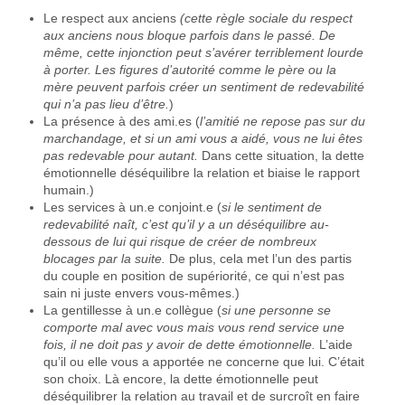
Le respect aux anciens
(cette règle sociale du respect
aux anciens nous bloque parfois dans le passé. De
même, cette injonction peut s’avérer terriblement lourde
à porter. Les figures d’autorité comme le père ou la
mère peuvent parfois créer un sentiment de redevabilité
qui n’a pas lieu d’être.
)
La présence à des ami.es (
l’amitié ne repose pas sur du
marchandage, et si un ami vous a aidé, vous ne lui êtes
pas redevable pour autant.
Dans cette situation, la dette
émotionnelle déséquilibre la relation et biaise le rapport
humain.)
Les services à un.e conjoint.e (
si le sentiment de
redevabilité naît, c’est qu’il y a un déséquilibre au-
dessous de lui qui risque de créer de nombreux
blocages par la suite.
De plus, cela met l’un des partis
du couple en position de supériorité, ce qui n’est pas
sain ni juste envers vous-mêmes.)
La gentillesse à un.e collègue (
si une personne se
comporte mal avec vous mais vous rend service une
fois, il ne doit pas y avoir de dette émotionnelle.
L’aide
qu’il ou elle vous a apportée ne concerne que lui. C’était
son choix. Là encore, la dette émotionnelle peut
déséquilibrer la relation au travail et de surcroît en faire