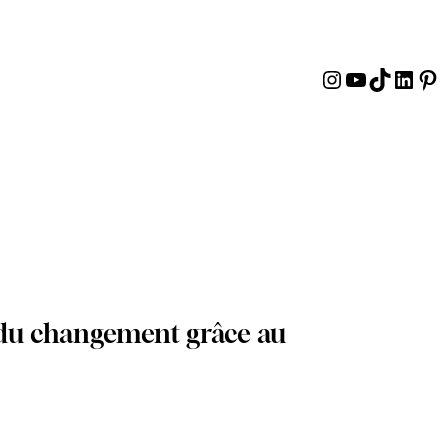
Instagram
YouTube
TikTok
Linke
Pin
du changement grâce au