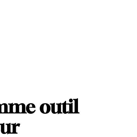
mme outil
eur