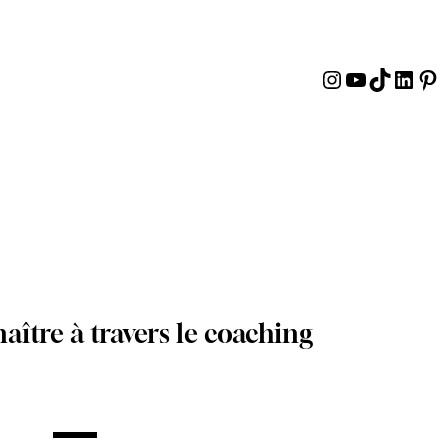
Instagram
YouTube
TikTok
Linke
Pin
aître à travers le coaching