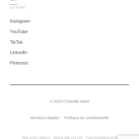
SUIVRE
Instagram
YouTube
TikTok
LinkedIn
Pinterest
© 2026 Charlotte Vallet
Mentions légales
·
Politique de confidentialité
SAS VOIX LIBRES · SIREN 988 114 245 · TVA FR49988114245