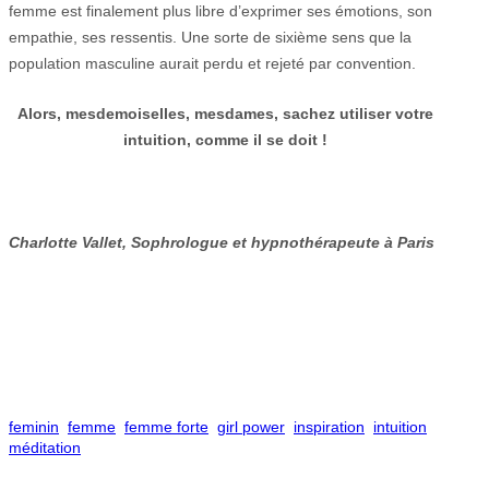
femme est finalement plus libre d’exprimer ses émotions, son
empathie, ses ressentis. Une sorte de sixième sens que la
population masculine aurait perdu et rejeté par convention.
Alors, mesdemoiselles, mesdames, sachez utiliser votre
intuition, comme il se doit !
Charlotte Vallet, Sophrologue et hypnothérapeute à Paris
feminin
femme
femme forte
girl power
inspiration
intuition
méditation