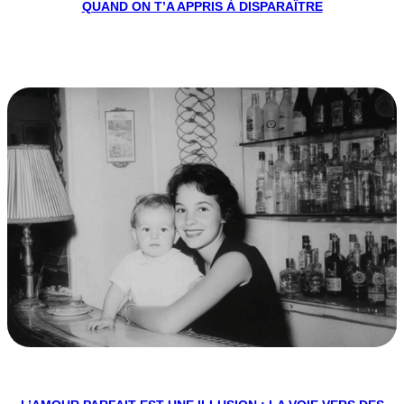
QUAND ON T’A APPRIS À DISPARAÎTRE