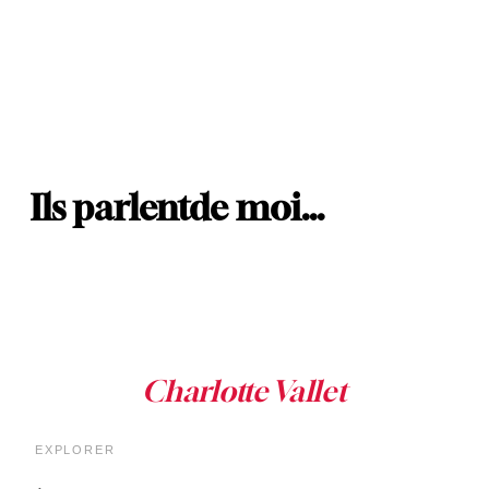
Ils parlent
de moi…
EXPLORER