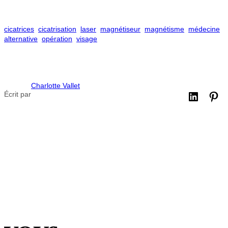
cicatrices
cicatrisation
laser
magnétiseur
magnétisme
médecine
alternative
opération
visage
Charlotte Vallet
Écrit par