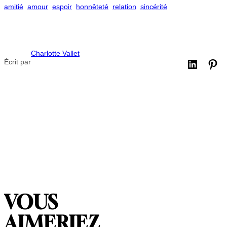
amitié
amour
espoir
honnêteté
relation
sincérité
Charlotte Vallet
Écrit par
VOUS
AIMERIEZ