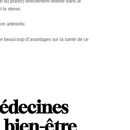
e du plaisir) directement libérée dans le
 le stress.
on artérielle.
ède beaucoup d’avantages sur la santé de ce
médecines
u bien-être