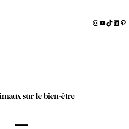
Instagram
YouTube
TikTok
Linke
Pin
imaux sur le bien-être