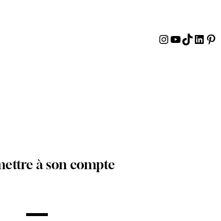
Instagram
YouTube
TikTok
Linke
Pin
mettre à son compte