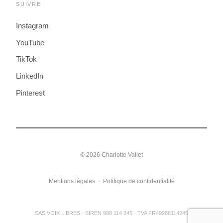
SUIVRE
Instagram
YouTube
TikTok
LinkedIn
Pinterest
© 2026 Charlotte Vallet
Mentions légales
·
Politique de confidentialité
SAS VOIX LIBRES · SIREN 988 114 245 · TVA FR49988114245