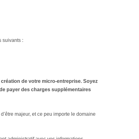
s suivants :
la création de votre micro-entreprise. Soyez
if de payer des charges supplémentaires
fit d’être majeur, et ce peu importe le domaine
ent administratif avec vos informations