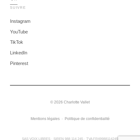
SUIVRE
Instagram
YouTube
TikTok
LinkedIn
Pinterest
© 2026 Charlotte Vallet
Mentions légales
·
Politique de confidentialité
SAS VOIX LIBRES · SIREN 988 114 245 · TVA FR49988114245