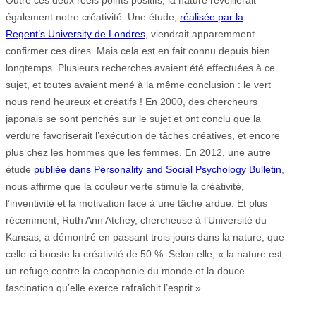
Outre ces deux réels points positifs, la nature réveillerait
également notre créativité. Une étude,
réalisée par la
Regent’s University de Londres
, viendrait apparemment
confirmer ces dires. Mais cela est en fait connu depuis bien
longtemps. Plusieurs recherches avaient été effectuées à ce
sujet, et toutes avaient mené à la même conclusion : le vert
nous rend heureux et créatifs ! En 2000, des chercheurs
japonais se sont penchés sur le sujet et ont conclu que la
verdure favoriserait l’exécution de tâches créatives, et encore
plus chez les hommes que les femmes. En 2012, une autre
étude
publiée dans Personality and Social Psychology Bulletin
,
nous affirme que la couleur verte stimule la créativité,
l’inventivité et la motivation face à une tâche ardue. Et plus
récemment, Ruth Ann Atchey, chercheuse à l’Université du
Kansas, a démontré en passant trois jours dans la nature, que
celle-ci booste la créativité de 50 %. Selon elle, « la nature est
un refuge contre la cacophonie du monde et la douce
fascination qu’elle exerce rafraîchit l’esprit ».