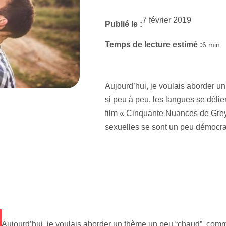
7 février 2019
Publié le :
Temps de lecture estimé :
6
min
Aujourd’hui, je voulais aborder u
si peu à peu, les langues se délie
film « Cinquante Nuances de Grey »
sexuelles se sont un peu démocr
Aujourd’hui, je voulais aborder un thème un peu “chaud”, comme