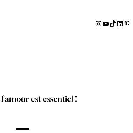
Instagram
YouTube
TikTok
Linke
Pin
l’amour est essentiel !