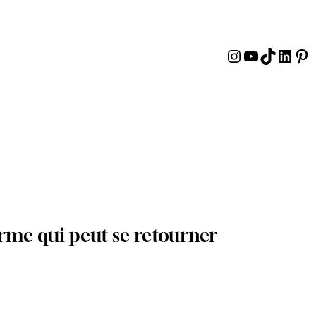
Instagram
YouTube
TikTok
Linke
Pin
arme qui peut se retourner