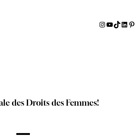
Instagram
YouTube
TikTok
Linke
Pin
ale des Droits des Femmes!