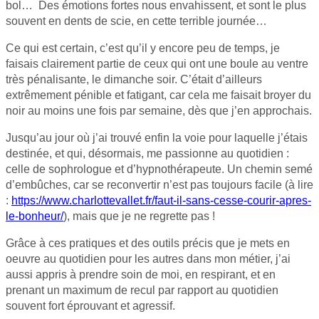
bol… Des émotions fortes nous envahissent, et sont le plus
souvent en dents de scie, en cette terrible journée…
Ce qui est certain, c’est qu’il y encore peu de temps, je
faisais clairement partie de ceux qui ont une boule au ventre
très pénalisante, le dimanche soir. C’était d’ailleurs
extrêmement pénible et fatigant, car cela me faisait broyer du
noir au moins une fois par semaine, dès que j’en approchais.
Jusqu’au jour où j’ai trouvé enfin la voie pour laquelle j’étais
destinée, et qui, désormais, me passionne au quotidien :
celle de sophrologue et d’hypnothérapeute. Un chemin semé
d’embûches, car se reconvertir n’est pas toujours facile (à lire
:
https://www.charlottevallet.fr/faut-il-sans-cesse-courir-apres-
le-bonheur/
), mais que je ne regrette pas !
Grâce à ces pratiques et des outils précis que je mets en
oeuvre au quotidien pour les autres dans mon métier, j’ai
aussi appris à prendre soin de moi, en respirant, et en
prenant un maximum de recul par rapport au quotidien
souvent fort éprouvant et agressif.