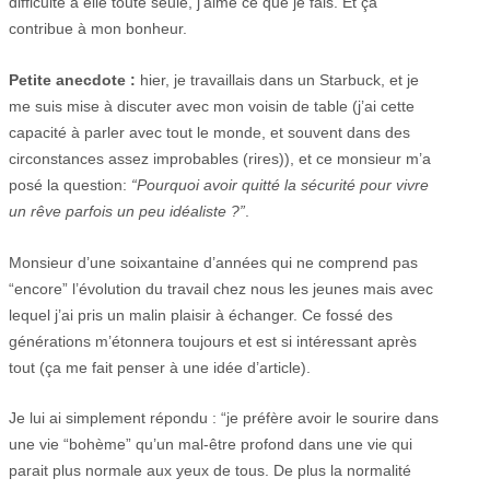
difficulté à elle toute seule, j’aime ce que je fais. Et ça
contribue à mon bonheur.
Petite anecdote :
hier, je travaillais dans un Starbuck, et je
me suis mise à discuter avec mon voisin de table (j’ai cette
capacité à parler avec tout le monde, et souvent dans des
circonstances assez improbables (rires)), et ce monsieur m’a
posé la question:
“Pourquoi avoir quitté la sécurité pour vivre
un rêve parfois un peu idéaliste ?”
.
Monsieur d’une soixantaine d’années qui ne comprend pas
“encore” l’évolution du travail chez nous les jeunes mais avec
lequel j’ai pris un malin plaisir à échanger. Ce fossé des
générations m’étonnera toujours et est si intéressant après
tout (ça me fait penser à une idée d’article).
Je lui ai simplement répondu : “je préfère avoir le sourire dans
une vie “bohème” qu’un mal-être profond dans une vie qui
parait plus normale aux yeux de tous. De plus la normalité