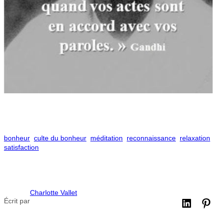
bonheur
culte du bonheur
méditation
reconnaissance
relaxation
satisfaction
Charlotte Vallet
Écrit par