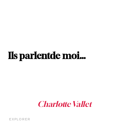
Ils parlent
de moi…
EXPLORER