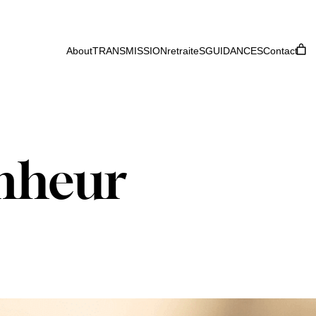
About
TRANSMISSION
retraiteS
GUIDANCES
Contact
nheur