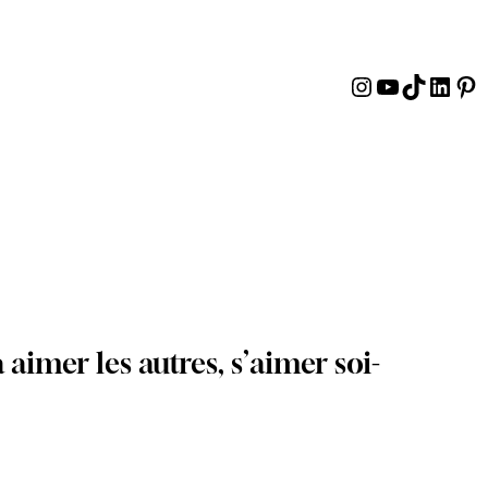
Instagram
YouTube
TikTok
Linke
Pin
 aimer les autres, s’aimer soi-