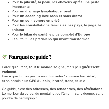
Pour
la pilosité, la peau, les cheveux après une perte
e
importante
l
Pour
un drainage lymphatique royal
a
Pour
un coaching love cash et sans drama
r
Pour
un soin sonore en privé
é
Pour
les constellations familiales, les psys, le yoga, le
p
shiatsu
a
Pour
le bilan de santé le plus complet d’Europe
r
Et surtout :
les praticiens qui m’ont transformée.
a
t
i
o
Pourquoi ce guide ?
n
–
Parce qu’à Paris,
tout le monde soigne
, mais peu
guérissent
U
vraiment
.
n
Parce que tu n’as pas besoin d’un autre “annuaire bien-être”,
g
tu as besoin d’un
GPS du soin
, incarné, franc, et utile.
u
i
Ce guide, c’est
des adresses, des rencontres, des révélations
.
d
Le meilleur du corps, du mental, et de l’âme — sans dogme, sans
e
poudre de perlimpinpin.
d
e
g