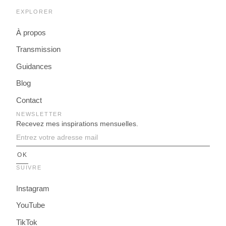
e
EXPLORER
F
r
a
À propos
n
Transmission
c
e
Guidances
Blog
Contact
NEWSLETTER
Recevez mes inspirations mensuelles.
SUIVRE
Instagram
YouTube
TikTok