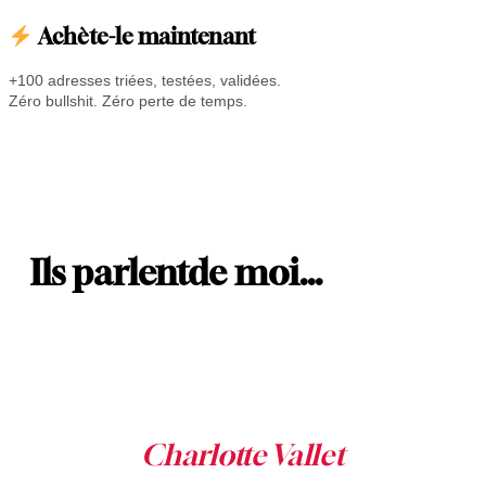
u
Achète-le maintenant
é
r
+100 adresses triées, testées, validées.
i
Zéro bullshit. Zéro perte de temps.
s
s
e
u
r
s
s
u
Ils parlent
de moi…
r
P
a
r
i
s
,
I
l
e
d