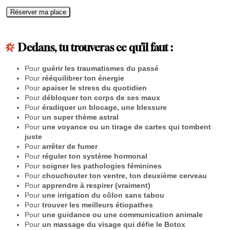
q
Réserver ma place
u
a
n
Dedans, tu trouveras ce qu’il faut :
t
i
Pour
guérir les traumatismes du passé
t
Pour
rééquilibrer ton énergie
é
Pour
apaiser le stress du quotidien
d
Pour
débloquer ton corps de ses maux
e
Pour
éradiquer un blocage, une blessure
1
Pour
un super thème astral
0
Pour
une voyance ou un tirage de cartes qui tombent
0
juste
+
Pour
arrêter de fumer
a
Pour
réguler ton système hormonal
r
Pour
soigner les pathologies féminines
t
Pour
chouchouter ton ventre, ton deuxième cerveau
i
Pour
apprendre à respirer (vraiment)
s
Pour
une irrigation du côlon sans tabou
a
Pour
trouver les meilleurs étiopathes
n
Pour
une guidance ou une communication animale
s
Pour
un massage du visage qui défie le Botox
d